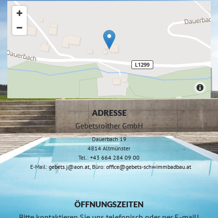
ADRESSE
Gebetsroither GmbH
Dauerbach 19
4814 Altmünster
Tel.:
+43 664 284 09 00
E-Mail:
gebets.j@aon.at
, Büro:
office@gebets-schwimmbadbau.at
ÖFFNUNGSZEITEN
Bitte kontaktieren Sie uns telefonisch oder per E-mail!